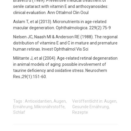
Bravetti G (1989). Preventive medical treatment of
senile cataract with vitamin E and anthocyanosides:
clinical evaluation. Ann Ottalmol Clin Ocul
Aslam T, et al (2013). Micronutrients in age-related
macular degeneration. Ophthalmologica. 229(2):75-9
Nielsen JC, Naash MI & Anderson RE (1988). The regional
distribution of vitamins E and C in mature and premature
human retinas. Invest Ophthalmol Vis Sci
Militante J, et al (2004). Age-related retinal degeneration
in animal models of aging: possible involvement of
taurine deficiency and oxidative stress. Neurochem
Res.;29(1):151-60.
Tags :
Antioxidantien
,
Augen
,
Veröffentlicht in:
Augen
,
Ernährung
,
Mikronährstoffe
,
Gesunde Ernährung,
Schlaf
Rezepte