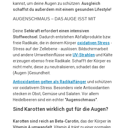
kannst, um deine Augen zu schützen.
Ausgleich
schaffst du außerdem mit einem gesunden Lifestyle!
AUGENSCHMAUS – DAS AUGE ISST MIT
Deine
Sehkraft erfordert einen intensiven
Stoffwechsel.
Dadurch entstehen Abfallprodukte bzw.
freie Radikale, die in deinem Körper
oxidativen Stress
-
Stress auf der Zellebene - auslösen. Bildschirmarbeit
und andere Umwelteinflüsse wie
UV-Strahlen
und Kälte
erzeugen ebenso freie Radikale. Schafft der Körper es
nicht mehr, diese zu neutralisieren, schadet das der
(Augen-)Gesundheit.
Antioxidantien gelten als Radikalfänger
und schützen
vor oxidativem Stress. Besonders viele Antioxidantien
stecken in Obst, Gemüse und Salaten. Vor allem
Heidelbeeren sind ein echter
"Augenschmaus"
.
Sind Karotten wirklich gut für die Augen?
Karotten sind reich an Beta-Carotin
, das der Körper
in
Vitamin A umwandelt
.
Vitamin A trägt zu einer normalen