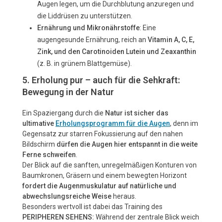
Augen legen, um die Durchblutung anzuregen und
die Liddrüsen zu unterstützen.
Ernährung und Mikronährstoffe
: Eine
augengesunde Ernährung, reich an
Vitamin A, C, E,
Zink, und den Carotinoiden Lutein und Zeaxanthin
(z. B. in grünem Blattgemüse).
5. Erholung pur – auch für die Sehkraft:
Bewegung in der Natur
Ein Spaziergang durch die
Natur ist sicher das
ultimative
Erholungsprogramm für die Augen
, denn im
Gegensatz zur starren Fokussierung auf den nahen
Bildschirm
dürfen die Augen hier entspannt in die weite
Ferne schweifen
.
Der Blick auf die sanften, unregelmäßigen Konturen von
Baumkronen, Gräsern und einem bewegten Horizont
fordert die Augenmuskulatur auf natürliche und
abwechslungsreiche Weise
heraus.
Besonders wertvoll ist dabei das Training des
PERIPHEREN SEHENS:
Während der zentrale Blick weich