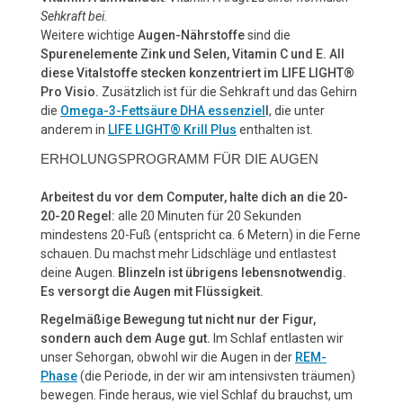
Sehkraft bei.
Weitere wichtige
Augen-Nährstoffe
sind die
Spurenelemente Zink
und Selen, Vitamin C und E. All
diese Vitalstoffe stecken konzentriert im LIFE LIGHT®
Pro Visio
.
Zusätzlich ist für die Sehkraft und das Gehirn
die
Omega-3-Fettsäure DHA essenziel
l
, die unter
anderem in
LIFE LIGHT® Krill Plus
enthalten ist.
ERHOLUNGSPROGRAMM FÜR DIE AUGEN
Arbeitest du vor dem Computer, halte dich an die 20-
20-20 Regel:
alle 20 Minuten für 20 Sekunden
mindestens 20-Fuß (entspricht ca. 6 Metern) in die Ferne
schauen. Du machst mehr Lidschläge und entlastest
deine Augen.
Blinzeln ist übrigens lebensnotwendig.
Es versorgt die Augen mit Flüssigkeit.
Regelmäßige Bewegung tut nicht nur der Figur,
sondern auch dem Auge gut.
Im Schlaf entlasten wir
unser Sehorgan, obwohl wir die Augen in der
REM-
Phase
(die Periode, in der wir am intensivsten träumen)
bewegen. Finde heraus, wie viel Schlaf du brauchst, um