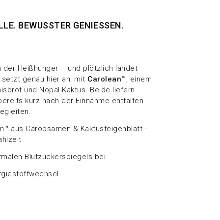
E. BEWUSSTER GENIESSEN.
der Heißhunger – und plötzlich landet
 setzt genau hier an: mit
Carolean
™, einem
isbrot und Nopal-Kaktus. Beide liefern
 bereits kurz nach der Einnahme entfalten
egleiten.
an™ aus Carobsamen & Kaktusfeigenblatt -
hlzeit
rmalen Blutzuckerspiegels bei
rgiestoffwechsel