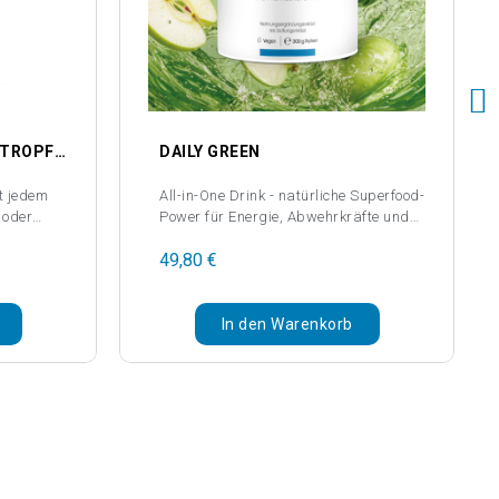
KLOSTERSEGEN BITTER-TROPFEN - ALKOHOLFREI (50 ML)
DAILY GREEN
it jedem
All-in-One Drink - natürliche Superfood-
l oder
Power für Energie, Abwehrkräfte und
Balance
49,80 €
In den Warenkorb