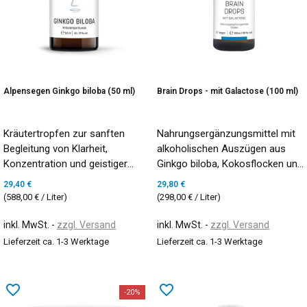
Alpensegen Ginkgo biloba (50 ml)
Brain Drops - mit Galactose (100 ml)
Kräutertropfen zur sanften
Nahrungsergänzungsmittel mit
Begleitung von Klarheit,
alkoholischen Auszügen aus
Konzentration und geistiger
Ginkgo biloba, Kokosflocken und
Frische
Kräutern. (30% vol.)
29,40 €
29,80 €
(588,00 € / Liter)
(298,00 € / Liter)
inkl. MwSt.
zzgl. Versand
inkl. MwSt.
zzgl. Versand
Lieferzeit ca. 1-3 Werktage
Lieferzeit ca. 1-3 Werktage
favorite_border
favorite_border
-20%