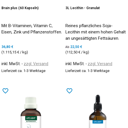
Brain plus (60 Kapseln)
3L Lecithin - Granulat
Mit B-Vitaminen, Vitamin C,
Reines pflanzliches Soja-
Eisen, Zink und Pflanzenstoffen.
Lecithin mit einem hohen Gehalt
an ungesättigten Fettsäuren.
36,80 €
22,50 €
Ab
(1.115,15 € / kg)
(112,50 € / kg)
inkl. MwSt.
zzgl. Versand
inkl. MwSt.
zzgl. Versand
Lieferzeit ca. 1-3 Werktage
Lieferzeit ca. 1-3 Werktage
favorite_border
favorite_border