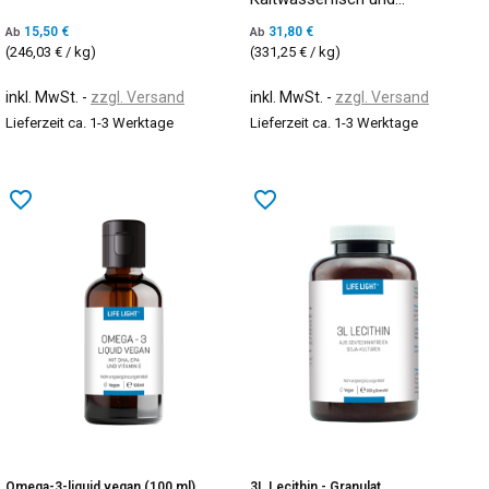
ausgewählten Pflanzenölen mit
15,50 €
31,80 €
Ab
Ab
Vitamin E
(246,03 € / kg)
(331,25 € / kg)
inkl. MwSt.
zzgl. Versand
inkl. MwSt.
zzgl. Versand
Lieferzeit ca. 1-3 Werktage
Lieferzeit ca. 1-3 Werktage
favorite_border
favorite_border
Omega-3-liquid vegan (100 ml)
3L Lecithin - Granulat