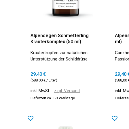
Alpensegen Schmetterling
Alpen
Kräuterkomplex (50 ml)
ml)
Kräutertropfen zur natürlichen
Ganzhei
Unterstützung der Schilddrüse
Passion
29,40 €
29,40 
(588,00 € / Liter)
(588,00 €
inkl. MwSt.
zzgl. Versand
inkl. M
Lieferzeit ca. 1-3 Werktage
Lieferze
favorite_border
favorite_border