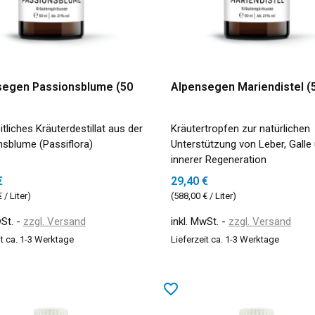
segen Passionsblume (50
Alpensegen Mariendistel (
tliches Kräuterdestillat aus der
Kräutertropfen zur natürlichen
sblume (Passiflora)
Unterstützung von Leber, Galle
innerer Regeneration
€
29,40 €
 / Liter)
(588,00 € / Liter)
wSt.
zzgl. Versand
inkl. MwSt.
zzgl. Versand
it ca. 1-3 Werktage
Lieferzeit ca. 1-3 Werktage
favorite_border