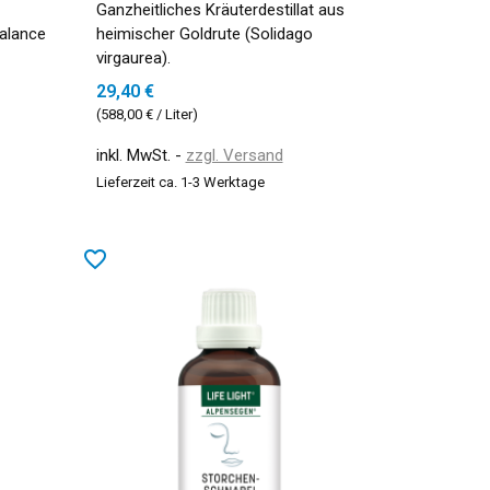
Ganzheitliches Kräuterdestillat aus
Balance
heimischer Goldrute (Solidago
virgaurea).
29,40 €
(588,00 € / Liter)
inkl. MwSt.
zzgl. Versand
Lieferzeit ca. 1-3 Werktage
favorite_border