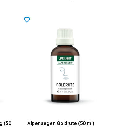
favorite_border
g (50
Alpensegen Goldrute (50 ml)