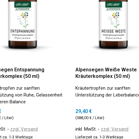
segen Entspannung
Alpensegen Weiße Weste
rkomplex (50 ml)
Kräuterkomplex (50 ml)
tropfen zur sanften
Kräutertropfen zur sanften
ützung von Ruhe, Gelassenheit
Unterstützung der Leberbalanc
eren Balance
€
29,40 €
 / Liter)
(588,00 € / Liter)
wSt.
zzgl. Versand
inkl. MwSt.
zzgl. Versand
it ca. 1-3 Werktage
Lieferzeit ca. 1-3 Werktage