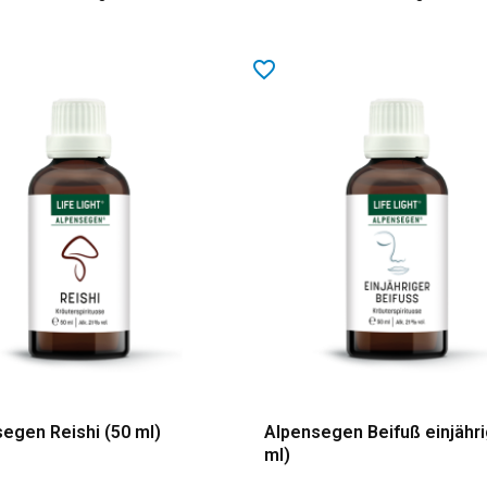
favorite_border
egen Reishi (50 ml)
Alpensegen Beifuß einjähri
ml)