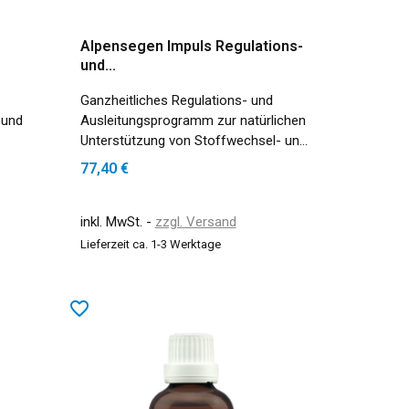
Alpensegen Impuls Regulations-
und...
Ganzheitliches Regulations- und
 und
Ausleitungsprogramm zur natürlichen
Unterstützung von Stoffwechsel- und
Regenerationsprozesse - Kurpackung
77,40 €
(3 x 50 ml)
inkl. MwSt.
zzgl. Versand
Lieferzeit ca. 1-3 Werktage
favorite_border