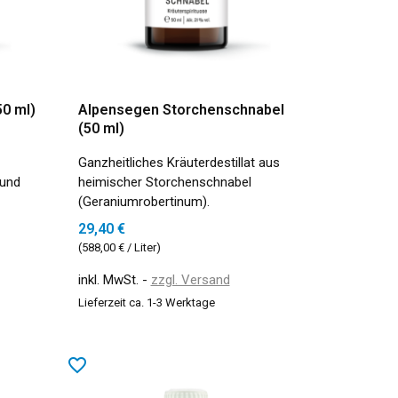
50 ml)
Alpensegen Storchenschnabel
(50 ml)
Ganzheitliches Kräuterdestillat aus
 und
heimischer Storchenschnabel
(Geraniumrobertinum).
29,40 €
(588,00 € / Liter)
inkl. MwSt.
zzgl. Versand
Lieferzeit ca. 1-3 Werktage
favorite_border