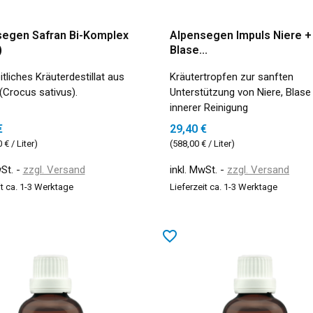
segen Safran Bi-Komplex
Alpensegen Impuls Niere +
)
Blase...
tliches Kräuterdestillat aus
Kräutertropfen zur sanften
(Crocus sativus).
Unterstützung von Niere, Blase
innerer Reinigung
€
29,40 €
 € / Liter)
(588,00 € / Liter)
wSt.
zzgl. Versand
inkl. MwSt.
zzgl. Versand
it ca. 1-3 Werktage
Lieferzeit ca. 1-3 Werktage
favorite_border