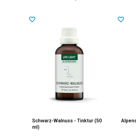
favorite_border
favorite_border
Schwarz-Walnuss - Tinktur (50
Alpens
ml)