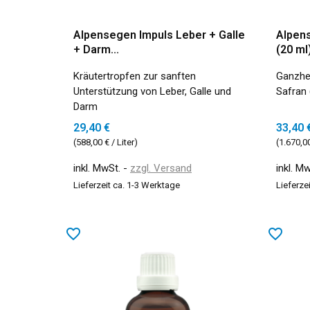
Alpensegen Impuls Leber + Galle
Alpen
+ Darm...
(20 ml
Kräutertropfen zur sanften
Ganzhei
Unterstützung von Leber, Galle und
Safran 
Darm
29,40 €
33,40 
(588,00 € / Liter)
(1.670,00
inkl. MwSt.
zzgl. Versand
inkl. M
Lieferzeit ca. 1-3 Werktage
Lieferze
favorite_border
favorite_border