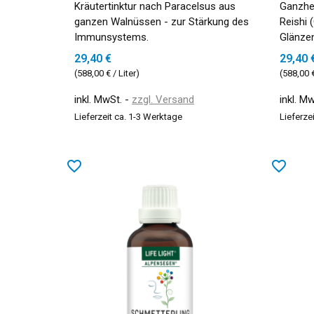
Kräutertinktur nach Paracelsus aus
Ganzhei
ganzen Walnüssen - zur Stärkung des
Reishi 
Immunsystems.
Glänzen
29,40 €
29,40 
(588,00 € / Liter)
(588,00 €
inkl. MwSt.
zzgl. Versand
inkl. M
Lieferzeit ca. 1-3 Werktage
Lieferze
favorite_border
favorite_border