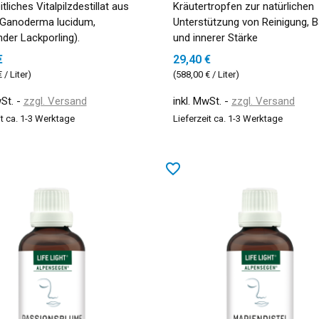
tliches Vitalpilzdestillat aus
Kräutertropfen zur natürlichen
(Ganoderma lucidum,
Unterstützung von Reinigung, 
der Lackporling).
und innerer Stärke
€
29,40 €
 / Liter)
(588,00 € / Liter)
wSt.
zzgl. Versand
inkl. MwSt.
zzgl. Versand
it ca. 1-3 Werktage
Lieferzeit ca. 1-3 Werktage
favorite_border