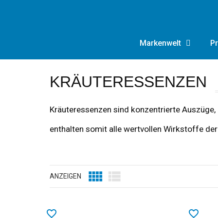
Markenwelt
Pr
KRÄUTERESSENZEN
Kräuteressenzen sind konzentrierte Auszüge, 
enthalten somit alle wertvollen Wirkstoffe de


ANZEIGEN
favorite_border
favorite_border