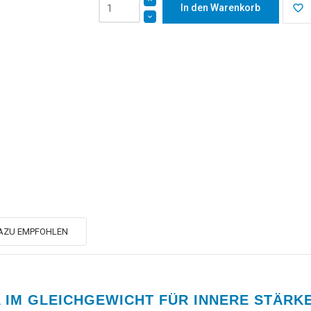
In den Warenkorb
favorite_border
AZU EMPFOHLEN
A IM GLEICHGEWICHT FÜR INNERE STÄRK