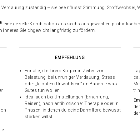
ie Verdauung zuständig – sie beeinflusst Stimmung, Stoffwechsel,
®
eine gezielte Kombination aus sechs ausgewählten probiotische
n inneres Gleichgewicht langfristig zu fördern.
EMPFEHLUNG
Für alle, die ihrem Körper in Zeiten von
Täg
Belastung, bei unruhiger Verdauung, Stress
ca
oder „leichtem Unwohlsein“ im Bauch etwas
Mi
er
Gutes tun wollen.
tri
Ideal auch bei Umstellungen (Ernährung,
Em
Reisen), nach antibiotischer Therapie oder in
de
ion
Phasen, in denen du deine Darmflora bewusst
der
stärken willst.
he