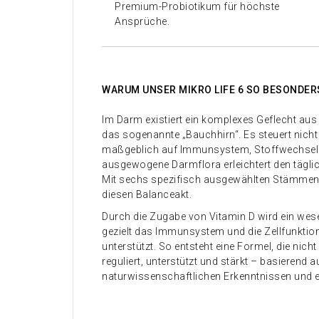
Premium-Probiotikum für höchste
Ansprüche.
WARUM UNSER MIKRO LIFE 6 SO BESONDERS
Im Darm existiert ein komplexes Geflecht au
das sogenannte „Bauchhirn“. Es steuert nicht
maßgeblich auf Immunsystem, Stoffwechsel 
ausgewogene Darmflora erleichtert den tägli
Mit sechs spezifisch ausgewählten Stämmen u
diesen Balanceakt.
Durch die Zugabe von Vitamin D wird ein wese
gezielt das Immunsystem und die Zellfunkti
unterstützt. So entsteht eine Formel, die nich
reguliert, unterstützt und stärkt – basierend a
naturwissenschaftlichen Erkenntnissen und e