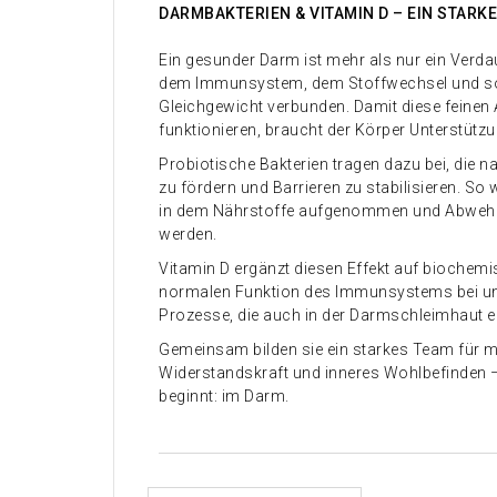
DARMBAKTERIEN & VITAMIN D – EIN STARK
Ein gesunder Darm ist mehr als nur ein Verda
dem Immunsystem, dem Stoffwechsel und s
Gleichgewicht verbunden. Damit diese feine
funktionieren, braucht der Körper Unterstütz
Probiotische Bakterien tragen dazu bei, die na
zu fördern und Barrieren zu stabilisieren. So w
in dem Nährstoffe aufgenommen und Abwehr
werden.
Vitamin D ergänzt diesen Effekt auf biochemis
normalen Funktion des Immunsystems bei und 
Prozesse, die auch in der Darmschleimhaut ein
Gemeinsam bilden sie ein starkes Team für m
Widerstandskraft und inneres Wohlbefinden 
beginnt: im Darm.