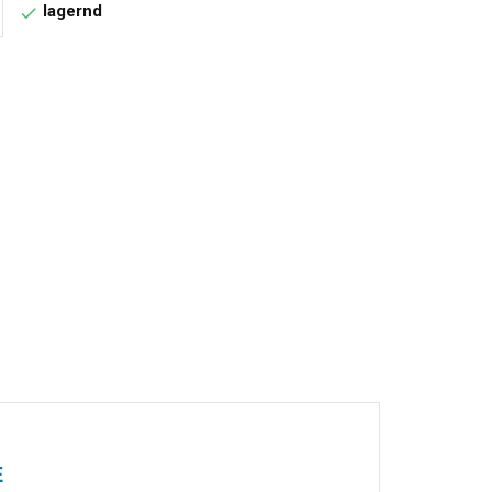
lagernd

E