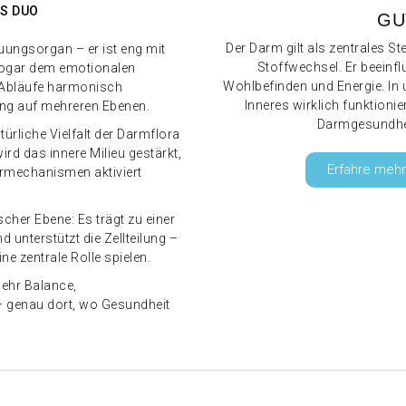
ES DUO
GU
Der Darm gilt als zentrales 
uungsorgan – er ist eng mit
Stoffwechsel. Er beeinf
ogar dem emotionalen
Wohlbefinden und Energie. In 
n Abläufe harmonisch
Inneres wirklich funktionie
ung auf mehreren Ebenen.
Darmgesundheit
türliche Vielfalt der Darmflora
ird das innere Milieu gestärkt,
Erfahre mehr
mechanismen aktiviert
cher Ebene: Es trägt zu einer
unterstützt die Zellteilung –
e zentrale Rolle spielen.
ehr Balance,
– genau dort, wo Gesundheit