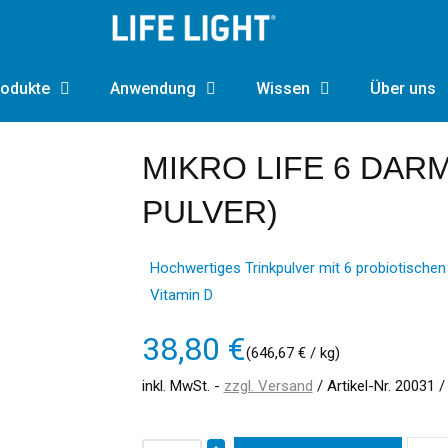
odukte
Anwendung
Wissen
Über uns
MIKRO LIFE 6 DAR
PULVER)
Hochwertiges Trinkpulver mit 6 probiotisch
Vitamin D
38,80 €
(646,67 € / kg)
inkl. MwSt.
zzgl. Versand
/ Artikel-Nr.
20031
/