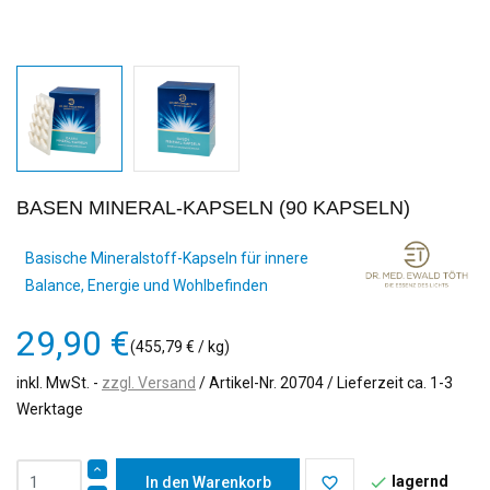
BASEN MINERAL-KAPSELN (90 KAPSELN)
Basische Mineralstoff-Kapseln für innere
Balance, Energie und Wohlbefinden
29,90 €
(455,79 € / kg)
inkl. MwSt.
zzgl. Versand
/ Artikel-Nr.
20704
/ Lieferzeit ca. 1-3
Werktage
lagernd

In den Warenkorb
favorite_border