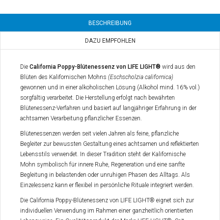
BESCHREIBUNG
DAZU EMPFOHLEN
Die
California Poppy-Blütenessenz
von LIFE LIGHT®
wird aus den
Blüten des Kalifornischen Mohns
(Eschscholzia californica)
gewonnen und in einer alkoholischen Lösung (Alkohol mind. 16% vol.)
sorgfältig verarbeitet. Die Herstellung erfolgt nach bewährten
Blütenessenz-Verfahren und basiert auf langjähriger Erfahrung in der
achtsamen Verarbeitung pflanzlicher Essenzen.
Blütenessenzen werden seit vielen Jahren als feine, pflanzliche
Begleiter zur bewussten Gestaltung eines achtsamen und reflektierten
Lebensstils verwendet. In dieser Tradition steht der Kalifornische
Mohn symbolisch für innere Ruhe, Regeneration und eine sanfte
Begleitung in belastenden oder unruhigen Phasen des Alltags. Als
Einzelessenz kann er flexibel in persönliche Rituale integriert werden.
Die California Poppy-Blütenessenz von LIFE LIGHT® eignet sich zur
individuellen Verwendung im Rahmen einer ganzheitlich orientierten