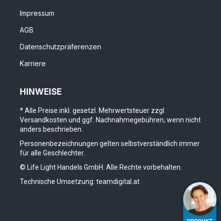
Impressum
AGB
Datenschutzpräferenzen
Karriere
HINWEISE
* Alle Preise inkl. gesetzl. Mehrwertsteuer zzgl.
Versandkosten und ggf. Nachnahmegebühren, wenn nicht
anders beschrieben.
Personenbezeichnungen gelten selbstverständlich immer
für alle Geschlechter.
© Life Light Handels GmbH. Alle Rechte vorbehalten.
Technische Umsetzung:
teamdigital.at