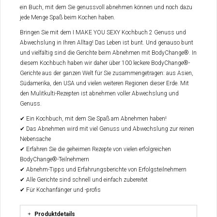
ein Buch, mit dem Sie genussvoll abnehmen können und noch dazu
jede Menge Spaß beim Kochen haben.
Bringen Sie mit dem I MAKE YOU SEXY Kochbuch 2 Genuss und
Abwechslung in Ihren Alltag! Das Leben ist bunt. Und genauso bunt
und vielfältig sind die Gerichte beim Abnehmen mit BodyChange®. In
diesem Kochbuch haben wir daher über 100 leckere BodyChange®-
Gerichte aus der ganzen Welt für Sie zusammengetragen: aus Asien,
Südamerika, den USA und vielen weiteren Regionen dieser Erde. Mit
den Mulitkulti-Rezepten ist abnehmen voller Abwechslung und
Genuss.
✔ Ein Kochbuch, mit dem Sie Spaß am Abnehmen haben!
✔ Das Abnehmen wird mit viel Genuss und Abwechslung zur reinen
Nebensache
✔ Erfahren Sie die geheimen Rezepte von vielen erfolgreichen
BodyChange®-Teilnehmern
✔ Abnehm-Tipps und Erfahrungsberichte von Erfolgsteilnehmern
✔ Alle Gerichte sind schnell und einfach zubereitet
✔ Für Kochanfänger und -profis
Produktdetails