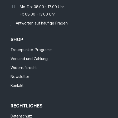
Mo-Do: 08:00 - 17:00 Uhr
Fr: 08:00 - 13:00 Uhr
Antworten auf häufige Fragen
SHOP
Treuepunkte-Programm
Versand und Zahlung
Widerrufsrecht
Newsletter
Kontakt
RECHTLICHES
Datenschutz