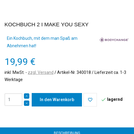
KOCHBUCH 2 I MAKE YOU SEXY
Ein Kochbuch, mit dem man Spaß am
Abnehmen hat!
19,99 €
inkl. MwSt.
zzgl. Versand
/ Artikel-Nr.
340018
/ Lieferzeit ca. 1-3
Werktage
lagernd

In den Warenkorb
favorite_border
BESCHREIBUNG